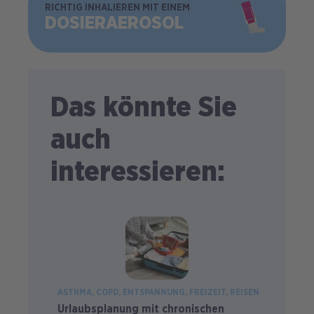
BILD
RICHTIG INHALIEREN MIT EINEM
DOSIER­AEROSOL
Das könnte Sie
auch
interessieren:
ASTHMA
COPD
ENTSPANNUNG
FREIZEIT
REISEN
Urlaubsplanung mit chronischen