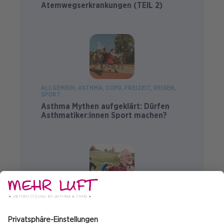
Atemwegserkrankungen (TEIL 2)
ALLGEMEIN
ASTHMA
COPD
FREIZEIT
REISEN
SPORT
Asthma Mythen aufgeklärt: Dürfen
Asthmatiker:innen Sport machen?
ALLGEMEIN
COPD
FREIZEIT
REISEN
SPORT
COPD-Mythen aufgeklärt: Darf man mit
COPD-Sport machen?