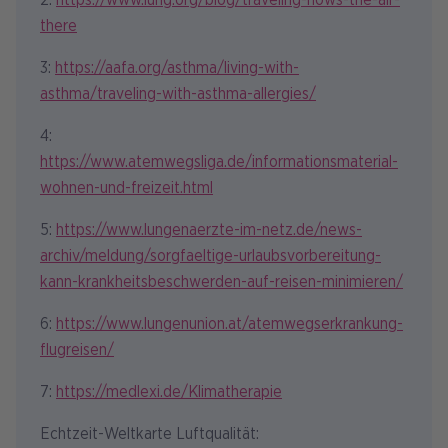
2:
https://www.lung.org/blog/traveling-hows-the-air-
there
3:
https://aafa.org/asthma/living-with-
asthma/traveling-with-asthma-allergies/
4:
https://www.atemwegsliga.de/informationsmaterial-
wohnen-und-freizeit.html
5:
https://www.lungenaerzte-im-netz.de/news-
archiv/meldung/sorgfaeltige-urlaubsvorbereitung-
kann-krankheitsbeschwerden-auf-reisen-minimieren/
6:
https://www.lungenunion.at/atemwegserkrankung-
flugreisen/
7:
https://medlexi.de/Klimatherapie
Echtzeit-Weltkarte Luftqualität: