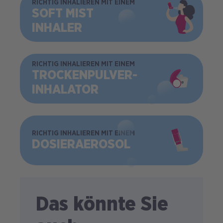
BILD
RICHTIG INHALIEREN MIT EINEM
SOFT MIST
INHALER
BILD
RICHTIG INHALIEREN MIT EINEM
TROCKEN­PULVER­
INHALATOR
BILD
RICHTIG INHALIEREN MIT EINEM
DOSIER­AEROSOL
Das könnte Sie