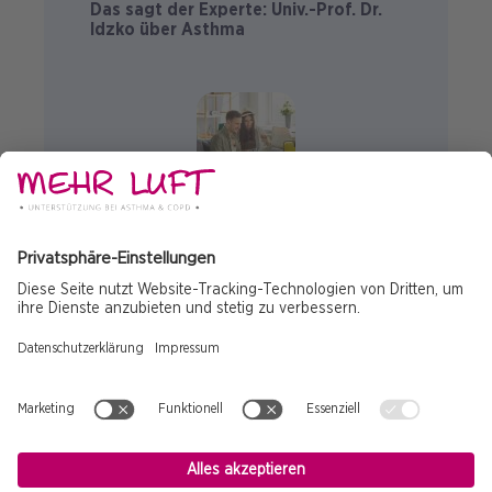
Das sagt der Experte: Univ.-Prof. Dr.
Idzko über Asthma
ASTHMA
COPD
FREIZEIT
REISEN
Urlaubsplanung mit chronischer
Atemwegserkrankung (TEIL 1)
© 2025 Copyright
Impressum
Fußzeile
Datenschutz