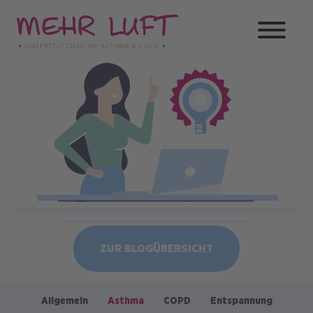
Direkt
zum
Inhalt
Bild
ZUR BLOGÜBERSICHT
Allgemein
Asthma
COPD
Entspannung