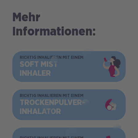
Mehr
Informationen:
BILD
RICHTIG INHALIEREN MIT EINEM
SOFT MIST
INHALER
BILD
RICHTIG INHALIEREN MIT EINEM
TROCKEN­PULVER­
INHALATOR