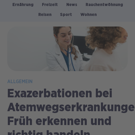
Ernährung
Freizeit
News
Rauchentwöhnung
Kategorien
Reisen
Sport
Wohnen
Bild
ALLGEMEIN
Exazerbationen bei
Atemwegserkrankunge
Früh erkennen und