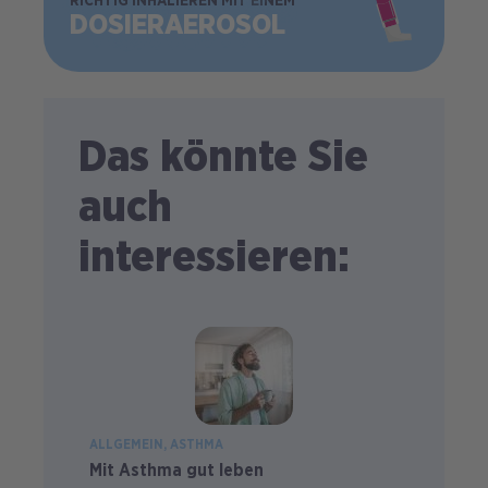
BILD
RICHTIG INHALIEREN MIT EINEM
DOSIER­AEROSOL
Das könnte Sie
auch
interessieren:
ALLGEMEIN
ASTHMA
Mit Asthma gut leben