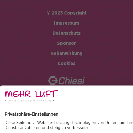
© 2025 Copyright
Impressum
Fußzeile
Datenschutz
Sponsor
Nebenwirkung
Cookies