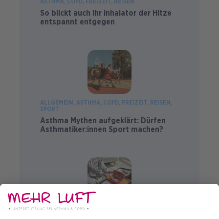
ASTHMA
COPD
FREIZEIT
REISEN
So blickt auch Ihr Inhalator der Hitze
entspannt entgegen
ALLGEMEIN
ASTHMA
COPD
FREIZEIT
REISEN
SPORT
Asthma Mythen aufgeklärt: Dürfen
Asthmatiker:innen Sport machen?
ASTHMA
COPD
ENTSPANNUNG
FREIZEIT
REISEN