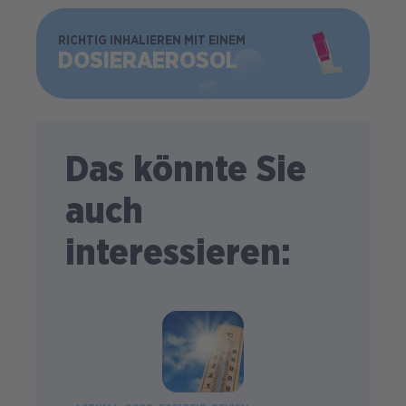
BILD
RICHTIG INHALIEREN MIT EINEM
DOSIER­AEROSOL
Das könnte Sie
auch
interessieren: