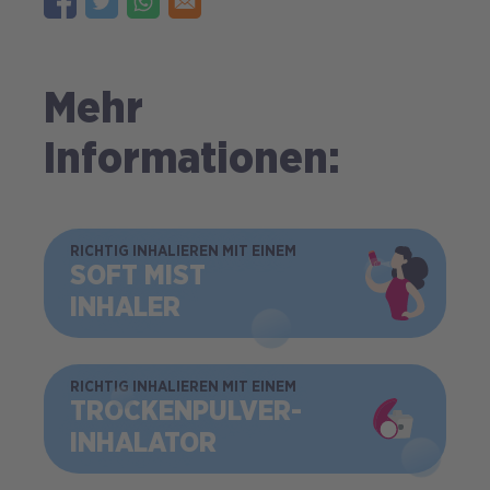
Mehr
Informationen:
BILD
RICHTIG INHALIEREN MIT EINEM
SOFT MIST
INHALER
BILD
RICHTIG INHALIEREN MIT EINEM
TROCKEN­PULVER­
INHALATOR