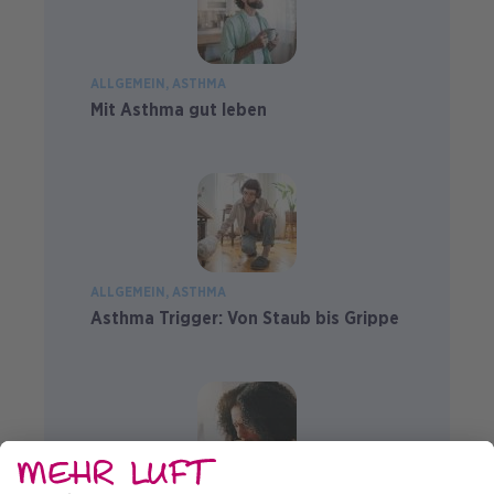
ALLGEMEIN
ASTHMA
Mit Asthma gut leben
ALLGEMEIN
ASTHMA
Asthma Trigger: Von Staub bis Grippe