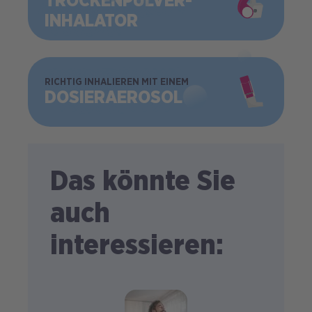
TROCKEN­PULVER­
INHALATOR
BILD
RICHTIG INHALIEREN MIT EINEM
DOSIER­AEROSOL
Das könnte Sie
auch
interessieren: