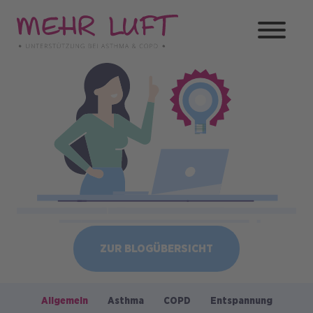
Direkt
zum
Inhalt
Bild
ZUR BLOGÜBERSICHT
Allgemein
Asthma
COPD
Entspannung