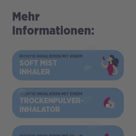
Mehr
Informationen:
BILD
RICHTIG INHALIEREN MIT EINEM
SOFT MIST
INHALER
BILD
RICHTIG INHALIEREN MIT EINEM
TROCKEN­PULVER­
INHALATOR