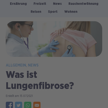
Ernährung
Freizeit
News
Rauchentwöhnung
Kategorien
Reisen
Sport
Wohnen
Bild
ALLGEMEIN
NEWS
Was ist
Lungenfibrose?
15.07.2021