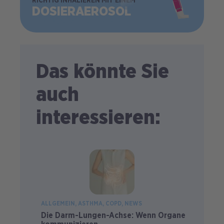
BILD
RICHTIG INHALIEREN MIT EINEM
DOSIER­AEROSOL
Das könnte Sie
auch
interessieren:
ALLGEMEIN
ASTHMA
COPD
NEWS
Die Darm-Lungen-Achse: Wenn Organe