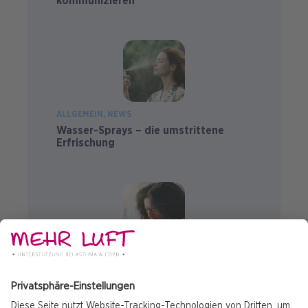
kommunizieren
ALLGEMEIN
NEWS
Wasser-Sprays – die umstrittene
Erfrischung
ALLGEMEIN
ASTHMA
NEWS
Was du unbedingt über Asthma wissen
solltest