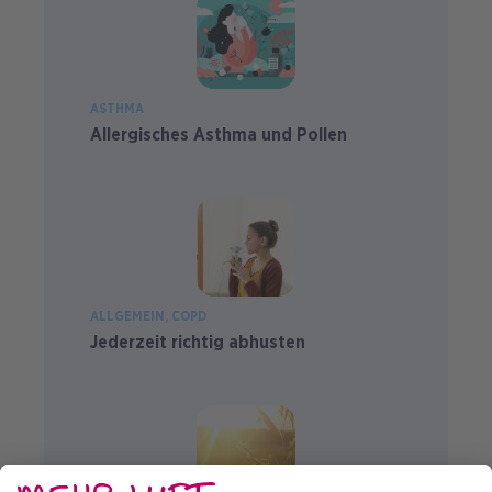
ASTHMA
Allergisches Asthma und Pollen
ALLGEMEIN
COPD
Jederzeit richtig abhusten