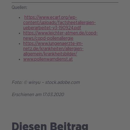
Quellen:
https://www.ecarf.org/wp-
content/uploads/factsheetallergien-
ueberarbeitet-v3-190924.pdf
https://www.leichter-atmen.de/copd-
news/copd-pollenallergie
https://www.lungenaerzte-im-
netz.de/krankheiten/allergien-
allgemein/krankheitsbilder/
www.pollenwarndienst.at
Foto: © winyu – stock.adobe.com
Erschienen am 17.03.2020
Diesen Beitrag