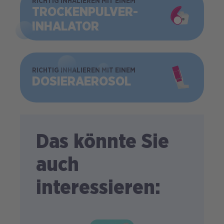
BILD
RICHTIG INHALIEREN MIT EINEM
TROCKEN­PULVER­
INHALATOR
BILD
RICHTIG INHALIEREN MIT EINEM
DOSIER­AEROSOL
Das könnte Sie
auch
interessieren: