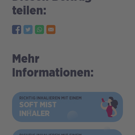
teilen:
Mehr
Informationen:
BILD
RICHTIG INHALIEREN MIT EINEM
SOFT MIST
INHALER