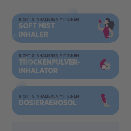
BILD
RICHTIG INHALIEREN MIT EINEM
SOFT MIST
INHALER
BILD
RICHTIG INHALIEREN MIT EINEM
TROCKEN­PULVER­
INHALATOR
BILD
RICHTIG INHALIEREN MIT EINEM
DOSIER­AEROSOL