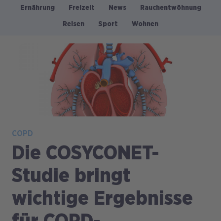
Ernährung
Freizeit
News
Rauchentwöhnung
Kategorien
Reisen
Sport
Wohnen
Bild
COPD
Die COSYCONET-
Studie bringt
wichtige Ergebnisse