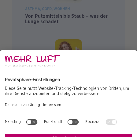
ASTHMA
COPD
WOHNEN
Von Putzmitteln bis Staub – was der
Lunge schadet
COPD
COPD kurz erklärt
© 2025 Copyright
Impressum
Fußzeile
Datenschutz