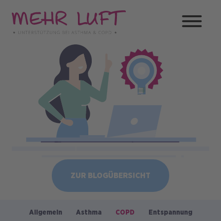
Direkt
zum
Inhalt
Bild
ZUR BLOGÜBERSICHT
Allgemein
Asthma
COPD
Entspannung